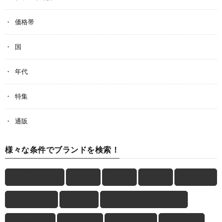
価格帯
国
年代
特集
通販
様々な条件でブランドを検索！
3Lサイズ以上
(1)
10代
(4)
20代
(2)
60代
(1)
2019年
(1)
Dcollection
(1)
L1212
(1)
LACOSTE（ラコステ）
(2)
XXLサイズ
(1)
アウター
(1)
アウトドア
(1)
キレイめ
(2)