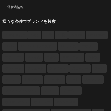
運営者情報
様々な条件でブランドを検索
3Lサイズ以上
10代
20代
60代
2019年
Dcollection
L1212
LACOSTE（ラコステ）
XXLサイズ
アウター
アウトドア
キレイめ
ゴルフ
サマーニット
シャツ
ジャケット
スウェット
ストリート
スニーカー
スーツ
セーター
トランクス
トレーナー
ニット
ネックレス
ファストファッション
ブリーフ
プレゼント
ボクサーパンツ
ポロシャツ
メンズコスメ