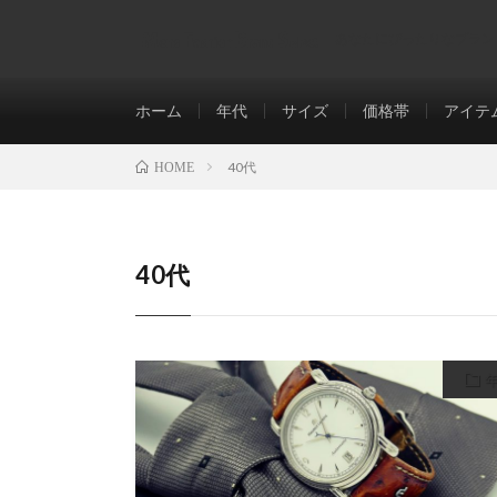
あなたにぴったりなブラン
ホーム
年代
サイズ
価格帯
アイテ
40代
HOME
40代