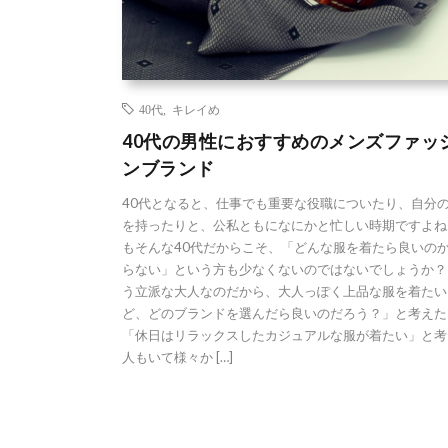
40代
,
キレイめ
40代の男性におすすめのメンズファッ
ンブランド
40代となると、仕事でも重要な役職についたり、自分
を持ったりと、公私ともになにかと忙しい時期ですよね
もそんな40代だからこそ、「どんな服を着たら良いの
らない」という方も少なくないのではないでしょうか？
う立派な大人なのだから、大人っぽく上品な服を着たい
ど、どのブランドを選んだら良いのだろう？」と考えた
「休日はリラックスしたカジュアルな服が着たい」と考
人もいて様々か […]