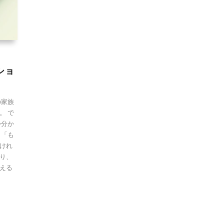
ショ
の家族
。 で
か分か
 「も
けれ
り、
える